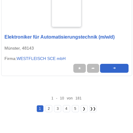
Elektroniker für Automatisierungstechnik (m/w/d)
Münster, 48143
Firma:
WESTFLEISCH SCE mbH
★
➦
➜
1 - 10 von 181
1
2
3
4
5
❯
❯❯