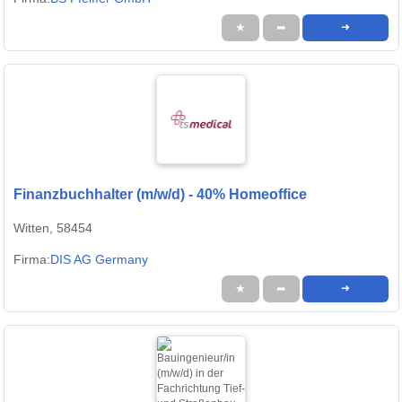
★
➦
➜
Finanzbuchhalter (m/w/d) - 40% Homeoffice
Witten, 58454
Firma:
DIS AG Germany
★
➦
➜