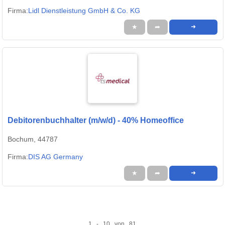
Firma:
Lidl Dienstleistung GmbH & Co. KG
★
➦
➜
Debitorenbuchhalter (m/w/d) - 40% Homeoffice
Bochum, 44787
Firma:
DIS AG Germany
★
➦
➜
1 - 10 von 81