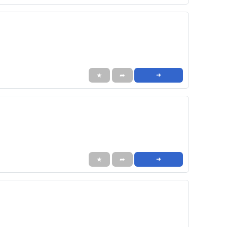
★
➦
➜
★
➦
➜