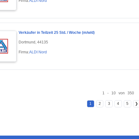
Firma:
ALDI Nord
Verkäufer in Teilzeit 25 Std. / Woche (m/w/d)
Dortmund, 44135
Firma:
ALDI Nord
1 - 10 von 350
1
2
3
4
5
❯