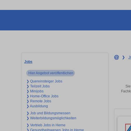
❯
J
Jobs
Hier Angebot veröffentlichen
❯ Quereinsteiger Jobs
Sie
❯ Teilzeit Jobs
Fachkr
❯ Minijobs
❯ Home-Office Jobs
❯ Remote Jobs
❯ Ausbildung
❯ Job und Bildungsmessen
❯ Weiterbildungsmöglichkeiten
❯ Vertrieb Jobs in Herne
❯ Gesundheitswesen Jobs in Herne