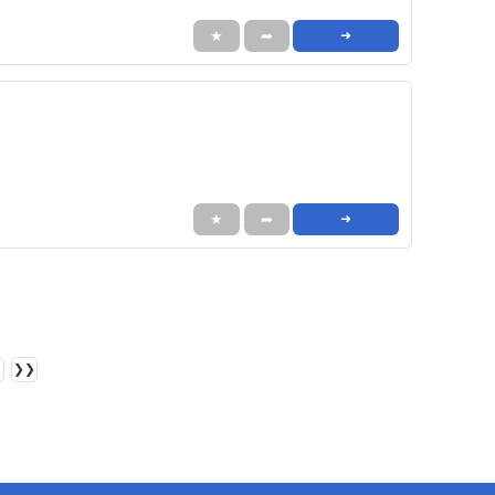
★
➦
➜
★
➦
➜
❯❯