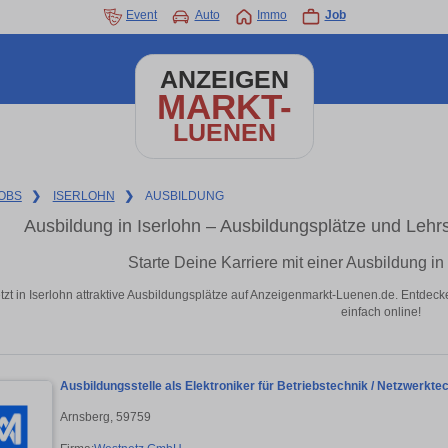
Event
Auto
Immo
Job
ANZEIGEN
MARKT-
LUENEN
OBS
❯
ISERLOHN
❯
AUSBILDUNG
Ausbildung in Iserlohn – Ausbildungsplätze und Lehr
Starte Deine Karriere mit einer Ausbildung i
etzt in Iserlohn attraktive Ausbildungsplätze auf Anzeigenmarkt-Luenen.de. Entdeck
einfach online!
Ausbildungsstelle als Elektroniker für Betriebstechnik / Netzwerkte
Arnsberg, 59759