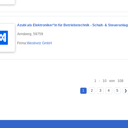
Azubi als Elektroniker*in für Betriebstechnik - Schalt- & Steueranlage
Arnsberg, 59759
Firma:
Westnetz GmbH
1 - 10 von 108
1
2
3
4
5
❯