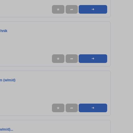
★
➦
➜
chnik
★
➦
➜
m (w/m/d)
★
➦
➜
/m/d)...