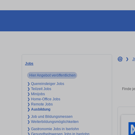
❯
J
Jobs
Hier Angebot veröffentlichen
❯ Quereinsteiger Jobs
Finde j
❯ Teilzeit Jobs
❯ Minijobs
❯ Home-Office Jobs
❯ Remote Jobs
❯ Ausbildung
❯ Job und Bildungsmessen
❯ Weiterbildungsmöglichkeiten
❯ Gastronomie Jobs in Iserlohn
❯ Gesundheitswesen Jobs in Iserlohn