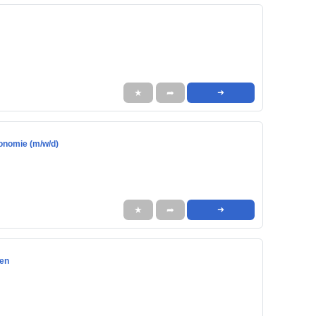
★
➦
➜
onomie (m/w/d)
★
➦
➜
gen