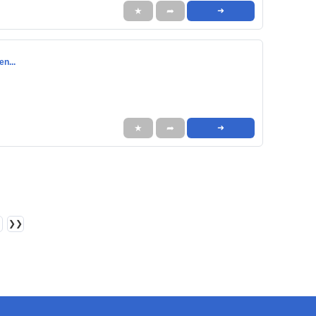
★
➦
➜
n...
★
➦
➜
❯❯