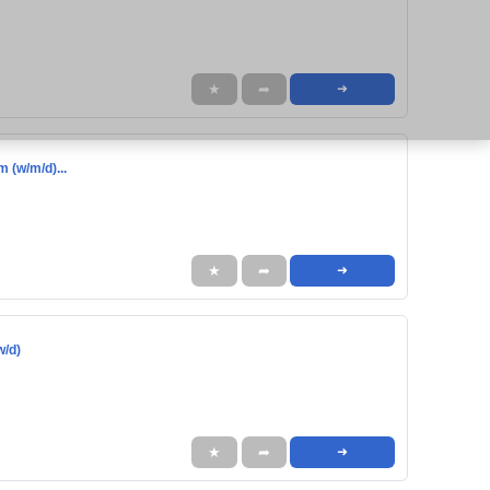
★
➦
➜
 (w/m/d)...
★
➦
➜
w/d)
★
➦
➜