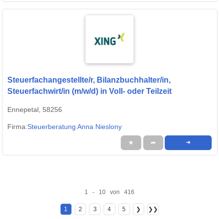
Steuerfachangestellte/r, Bilanzbuchhalter/in,
Steuerfachwirt/in (m/w/d) in Voll- oder Teilzeit
Ennepetal, 58256
Firma:
Steuerberatung Anna Nieslony
★
➦
➜
1 - 10 von 416
1
2
3
4
5
❯
❯❯