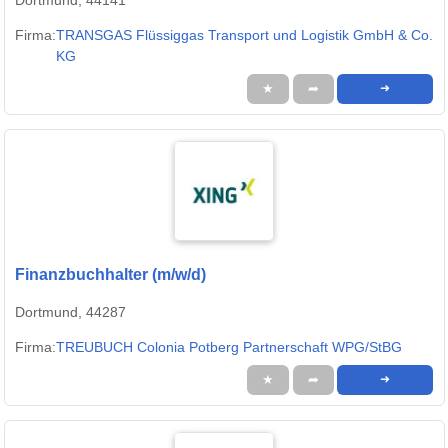
Dortmund, 44141
Firma:
TRANSGAS Flüssiggas Transport und Logistik GmbH & Co.
KG
★
➦
➜
Finanzbuchhalter (m/w/d)
Dortmund, 44287
Firma:
TREUBUCH Colonia Potberg Partnerschaft WPG/StBG
★
➦
➜