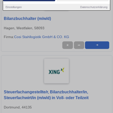
Einstellungen
Datenschutzerklärung
Bilanzbuchhalter (m/w/d)
Hagen, Westfalen, 58093
Firma:
Cosi Stahllogistik GmbH & CO. KG
★
➦
➜
Steuerfachangestellte/r, Bilanzbuchhalter/in,
Steuerfachwirt/in (m/w/d) in Voll- oder Teilzeit
Dortmund, 44135