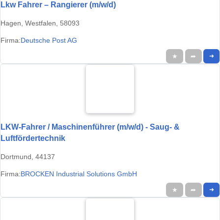
Lkw Fahrer – Rangierer (m/w/d)
Hagen, Westfalen, 58093
Firma:
Deutsche Post AG
★
➦
➜
LKW-Fahrer / Maschinenführer (m/w/d) - Saug- &
Luftfördertechnik
Dortmund, 44137
Firma:
BROCKEN Industrial Solutions GmbH
★
➦
➜