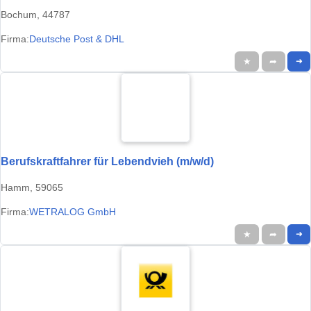
Bochum, 44787
Firma:
Deutsche Post & DHL
★
➦
➜
Berufskraftfahrer für Lebendvieh (m/w/d)
Hamm, 59065
Firma:
WETRALOG GmbH
★
➦
➜