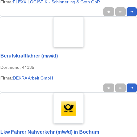
Firma:
FLEXX LOGISTIK - Schinnerling & Goth GbR
★
➦
➜
Berufskraftfahrer (m/w/d)
Dortmund, 44135
Firma:
DEKRA Arbeit GmbH
★
➦
➜
Lkw Fahrer Nahverkehr (m/w/d) in Bochum