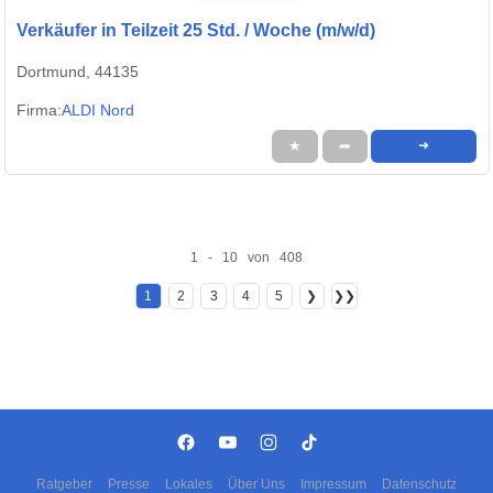
Verkäufer in Teilzeit 25 Std. / Woche (m/w/d)
Dortmund, 44135
Firma:
ALDI Nord
★
➦
➜
1 - 10 von 408
1
2
3
4
5
❯
❯❯
Ratgeber
Presse
Lokales
Über Uns
Impressum
Datenschutz