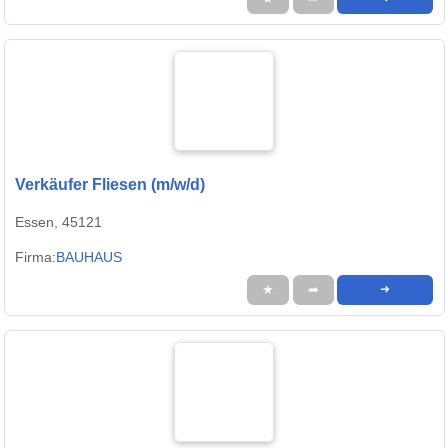
Verkäufer Fliesen (m/w/d)
Essen, 45121
Firma:
BAUHAUS
★
➦
➜