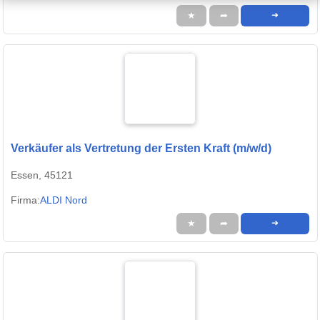
★
➦
➜
Verkäufer als Vertretung der Ersten Kraft (m/w/d)
Essen, 45121
Firma:
ALDI Nord
★
➦
➜