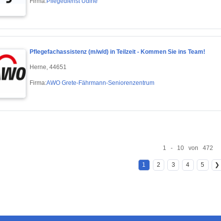
Firma:
Pflegedienst Udine
Pflegefachassistenz (m/w/d) in Teilzeit - Kommen Sie ins Team!
Herne, 44651
Firma:
AWO Grete-Fährmann-Seniorenzentrum
1 - 10 von 472
1
2
3
4
5
❯