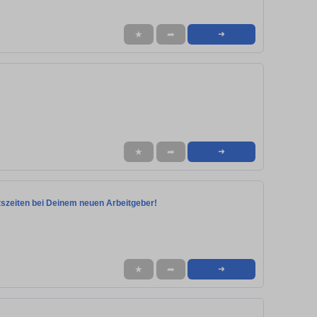
★
➦
➜
★
➦
➜
eitszeiten bei Deinem neuen Arbeitgeber!
★
➦
➜