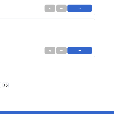
★
➦
➜
★
➦
➜
❯❯