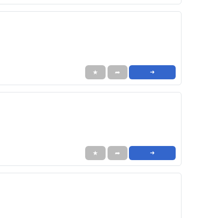
★
➦
➜
★
➦
➜