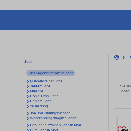
❯
J
Jobs
Hier Angebot veröffentlichen
❯ Quereinsteiger Jobs
Sie su
❯ Teilzeit Jobs
oder 
❯ Minijobs
❯ Home-Office Jobs
❯ Remote Jobs
❯ Ausbildung
❯ Job und Bildungsmessen
❯ Weiterbildungsmöglichkeiten
❯ Gesundheitswesen Jobs in Marl
❯ Büro Jobs in Marl