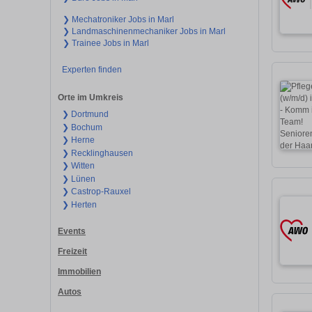
❯ Mechatroniker Jobs in Marl
❯ Landmaschinenmechaniker Jobs in Marl
❯ Trainee Jobs in Marl
Experten finden
Orte im Umkreis
❯ Dortmund
❯ Bochum
❯ Herne
❯ Recklinghausen
❯ Witten
❯ Lünen
❯ Castrop-Rauxel
❯ Herten
Events
Freizeit
Immobilien
Autos