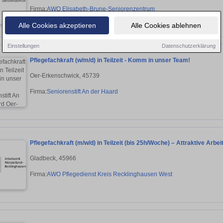
Firma:
AWO Elisabeth-Brune-Seniorenzentrum
Alle Cookies akzeptieren
Alle Cookies ablehnen
Einstellungen
Datenschutzerklärung
Pflegefachkraft (w/m/d) in Teilzeit - Komm in unser Team!
Oer-Erkenschwick, 45739
Firma:
Seniorenstift An der Haard
Pflegefachkraft (m/w/d) in Teilzeit (bis 25h/Woche) – Attraktive Arb
Gladbeck, 45966
Firma:
AWO Pflegedienst Kreis Recklinghausen West