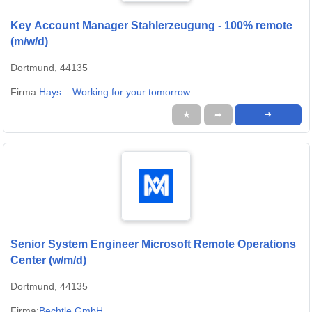
Key Account Manager Stahlerzeugung - 100% remote
(m/w/d)
Dortmund, 44135
Firma:
Hays – Working for your tomorrow
★
➦
➜
Senior System Engineer Microsoft Remote Operations
Center (w/m/d)
Dortmund, 44135
Firma:
Bechtle GmbH