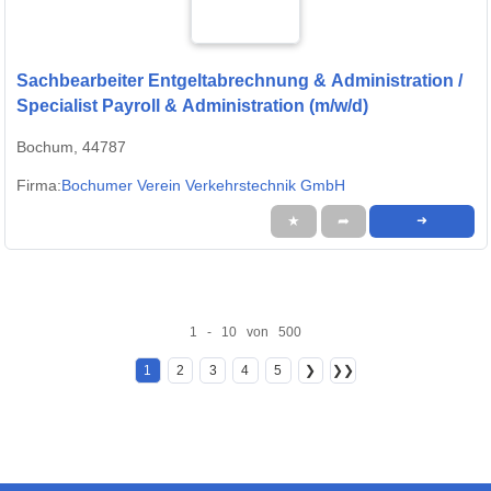
Sachbearbeiter Entgeltabrechnung & Administration /
Specialist Payroll & Administration (m/w/d)
Bochum, 44787
Firma:
Bochumer Verein Verkehrstechnik GmbH
★
➦
➜
1 - 10 von 500
1
2
3
4
5
❯
❯❯