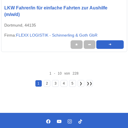
LKW Fahrer/in für einfache Fahrten zur Aushilfe
(m/w/d)
Dortmund, 44135
Firma:
FLEXX LOGISTIK - Schinnerling & Goth GbR
★
➦
➜
1 - 10 von 228
1
2
3
4
5
❯
❯❯