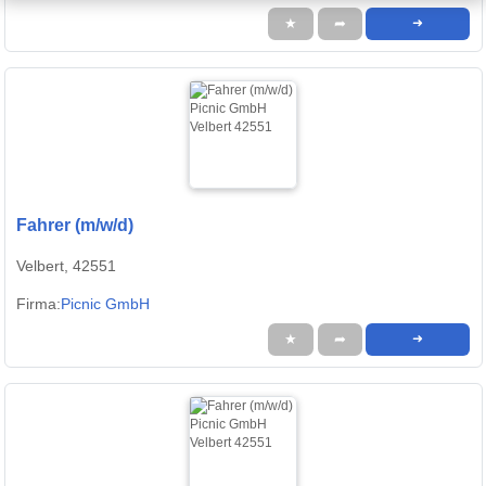
★
➦
➜
Fahrer (m/w/d)
Velbert, 42551
Firma:
Picnic GmbH
★
➦
➜