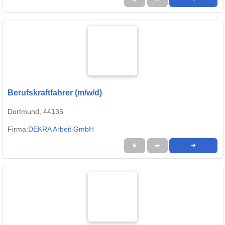
Berufskraftfahrer (m/w/d)
Dortmund, 44135
Firma:
DEKRA Arbeit GmbH
★
➦
➜