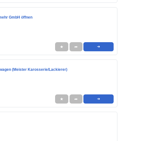
tmehr GmbH öffnen
★
➦
➜
wagen (Meister Karosserie/Lackierer)
★
➦
➜