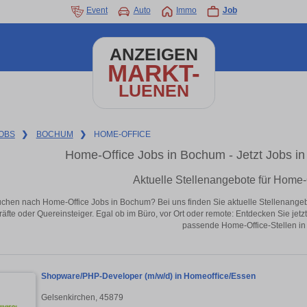
Event
Auto
Immo
Job
ANZEIGEN
MARKT-
LUENEN
OBS
❯
BOCHUM
❯
HOME-OFFICE
Home-Office Jobs in Bochum - Jetzt Jobs in 
Aktuelle Stellenangebote für Home
uchen nach Home-Office Jobs in Bochum? Bei uns finden Sie aktuelle Stellenangebote 
äfte oder Quereinsteiger. Egal ob im Büro, vor Ort oder remote: Entdecken Sie jet
passende Home-Office-Stellen i
Shopware/PHP-Developer (m/w/d) in Homeoffice/Essen
Gelsenkirchen, 45879