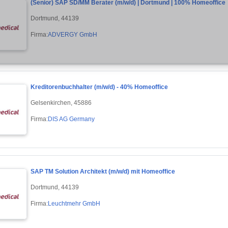
(Senior) SAP SD/MM Berater (m/w/d) | Dortmund | 100% Homeoffice
Dortmund, 44139
Firma:
ADVERGY GmbH
Kreditorenbuchhalter (m/w/d) - 40% Homeoffice
Gelsenkirchen, 45886
Firma:
DIS AG Germany
SAP TM Solution Architekt (m/w/d) mit Homeoffice
Dortmund, 44139
Firma:
Leuchtmehr GmbH