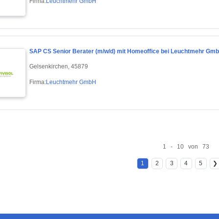
Firma:
Leuchtmehr GmbH
SAP CS Senior Berater (m/w/d) mit Homeoffice bei Leuchtmehr Gm
Gelsenkirchen, 45879
Firma:
Leuchtmehr GmbH
1 - 10 von 73
1
2
3
4
5
❯