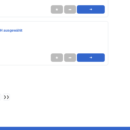
★
➦
➜
bH ausgewählt
★
➦
➜
❯❯