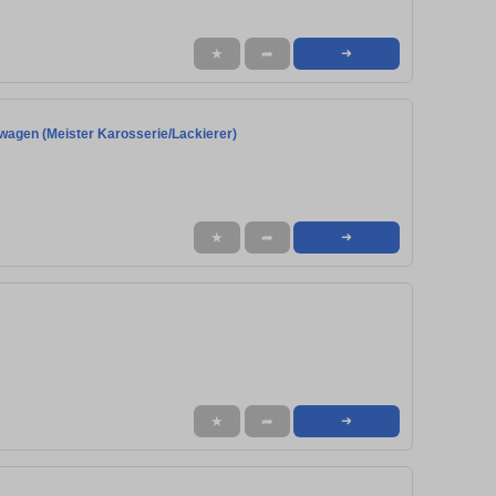
★
➦
➜
wagen (Meister Karosserie/Lackierer)
★
➦
➜
★
➦
➜